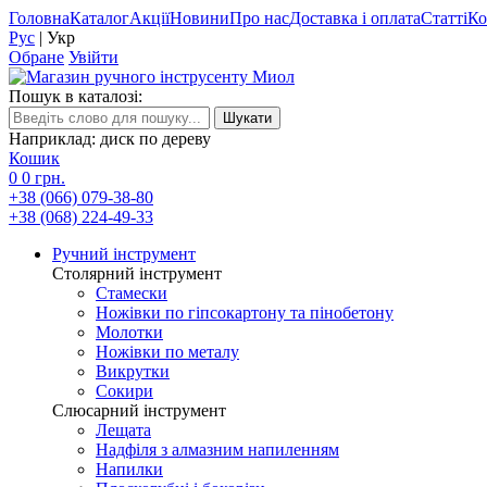
Головна
Каталог
Акції
Новини
Про нас
Доставка і оплата
Статті
Ко
Рус
|
Укр
Обране
Увійти
Пошук в каталозі:
Наприклад: диск по дереву
Кошик
0
0 грн.
+38 (066) 079-38-80
+38 (068) 224-49-33
Ручний інструмент
Столярний інструмент
Стамески
Ножівки по гіпсокартону та пінобетону
Молотки
Ножівки по металу
Викрутки
Сокири
Слюсарний інструмент
Лещата
Надфіля з алмазним напиленням
Напилки