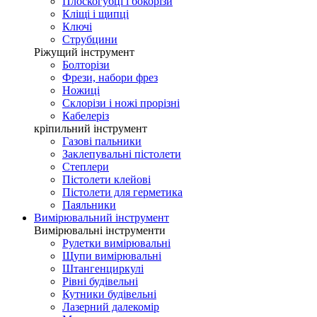
Плоскогубці і бокорізи
Кліщі і щипці
Ключі
Струбцини
Ріжущий інструмент
Болторізи
Фрези, набори фрез
Ножиці
Склорізи і ножі прорізні
Кабелеріз
кріпильний інструмент
Газові пальники
Заклепувальні пістолети
Степлери
Пістолети клейові
Пістолети для герметика
Паяльники
Вимірювальний інструмент
Вимірювальні інструменти
Рулетки вимірювальні
Щупи вимірювальні
Штангенциркулі
Рівні будівельні
Кутники будівельні
Лазерний далекомір