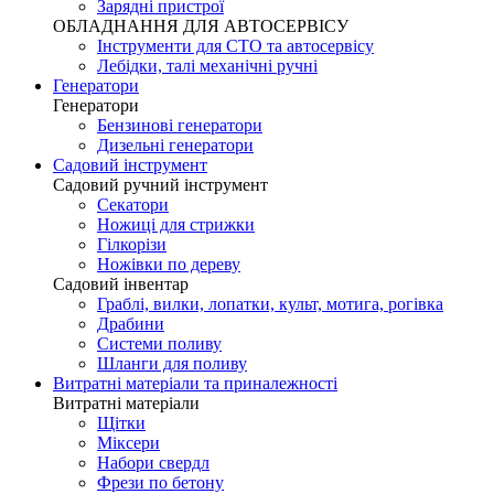
Зарядні пристрої
ОБЛАДНАННЯ ДЛЯ АВТОСЕРВІСУ
Інструменти для СТО та автосервісу
Лебідки, талі механічні ручні
Генератори
Генератори
Бензинові генератори
Дизельні генератори
Садовий інструмент
Садовий ручний інструмент
Секатори
Ножиці для стрижки
Гілкорізи
Ножівки по дереву
Садовий інвентар
Граблі, вилки, лопатки, культ, мотига, рогівка
Драбини
Системи поливу
Шланги для поливу
Витратні матеріали та приналежності
Витратні матеріали
Щітки
Міксери
Набори свердл
Фрези по бетону