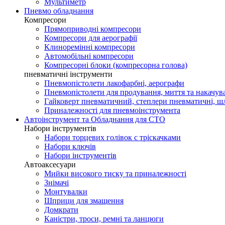
Мультиметр
Пневмо обладнання
Компресори
Прямоприводні компресори
Компресори для аерографії
Клиноремінні компресори
Автомобільні компресори
Компресорні блоки (компресорна голова)
пневматичні інструменти
Пневмопістолети лакофарбні, аерографи
Пневмопістолети для продування, миття та накачува
Гайковерт пневматичний, степлери пневматичні, 
Приналежності для пневмоінструмента
Автоінструмент та Обладнання для СТО
Набори інструментів
Набори торцевих голівок c тріскачками
Набори ключів
Набори інструментів
Автоаксесуари
Мийки високого тиску та приналежності
Знімачі
Монтувалки
Шприци для змащення
Домкрати
Каністри, троси, ремні та ланцюги