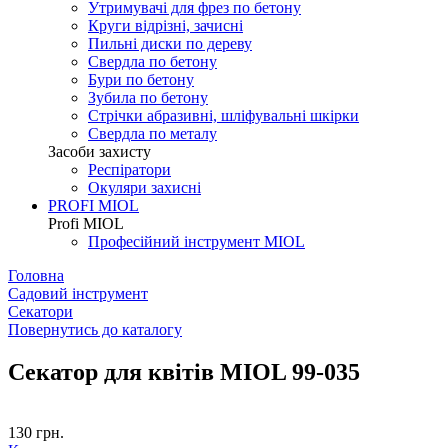
Утримувачі для фрез по бетону
Круги відрізні, зачисні
Пильні диски по дереву
Свердла по бетону
Бури по бетону
Зубила по бетону
Стрічки абразивні, шліфувальні шкірки
Свердла по металу
Засоби захисту
Респіратори
Окуляри захисні
PROFI MIOL
Profi MIOL
Професійний інструмент MIOL
Головна
Садовий інструмент
Секатори
Повернутись до каталогу
Cекатор для квітів MIOL 99-035
130
грн.