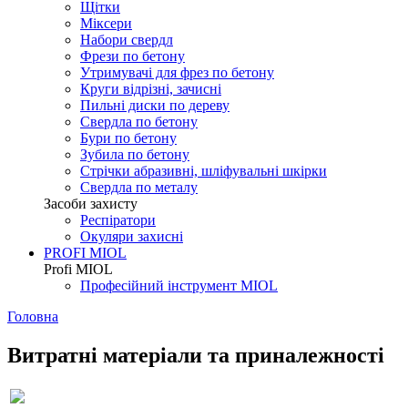
Щітки
Міксери
Набори свердл
Фрези по бетону
Утримувачі для фрез по бетону
Круги відрізні, зачисні
Пильні диски по дереву
Свердла по бетону
Бури по бетону
Зубила по бетону
Стрічки абразивні, шліфувальні шкірки
Свердла по металу
Засоби захисту
Респіратори
Окуляри захисні
PROFI MIOL
Profi MIOL
Професійний інструмент MIOL
Головна
Витратні матеріали та приналежності