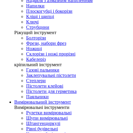
Надфіля з алмазним напиленням
Напилки
Плоскогубці і бокорізи
Кліщі і щипці
Ключі
Струбцини
Ріжущий інструмент
Болторізи
Фрези, набори фрез
Ножиці
Склорізи і ножі прорізні
Кабелеріз
кріпильний інструмент
Газові пальники
Заклепувальні пістолети
Степлери
Пістолети клейові
Пістолети для герметика
Паяльники
Вимірювальний інструмент
Вимірювальні інструменти
Рулетки вимірювальні
Щупи вимірювальні
Штангенциркулі
Рівні будівельні