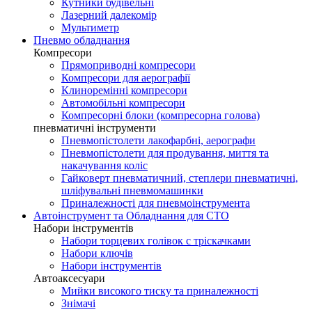
Кутники будівельні
Лазерний далекомір
Мультиметр
Пневмо обладнання
Компресори
Прямоприводні компресори
Компресори для аерографії
Клиноремінні компресори
Автомобільні компресори
Компресорні блоки (компресорна голова)
пневматичні інструменти
Пневмопістолети лакофарбні, аерографи
Пневмопістолети для продування, миття та
накачування коліс
Гайковерт пневматичний, степлери пневматичні,
шліфувальні пневмомашинки
Приналежності для пневмоінструмента
Автоінструмент та Обладнання для СТО
Набори інструментів
Набори торцевих голівок c тріскачками
Набори ключів
Набори інструментів
Автоаксесуари
Мийки високого тиску та приналежності
Знімачі