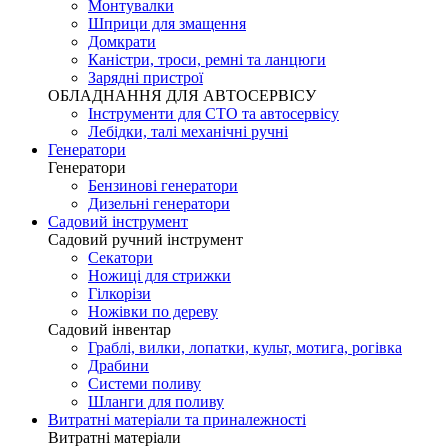
Монтувалки
Шприци для змащення
Домкрати
Каністри, троси, ремні та ланцюги
Зарядні пристрої
ОБЛАДНАННЯ ДЛЯ АВТОСЕРВІСУ
Інструменти для СТО та автосервісу
Лебідки, талі механічні ручні
Генератори
Генератори
Бензинові генератори
Дизельні генератори
Садовий інструмент
Садовий ручний інструмент
Секатори
Ножиці для стрижки
Гілкорізи
Ножівки по дереву
Садовий інвентар
Граблі, вилки, лопатки, культ, мотига, рогівка
Драбини
Системи поливу
Шланги для поливу
Витратні матеріали та приналежності
Витратні матеріали