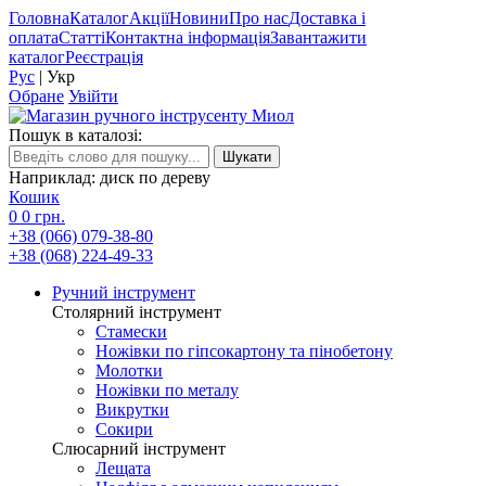
Головна
Каталог
Акції
Новини
Про нас
Доставка і
оплата
Статті
Контактна інформація
Завантажити
каталог
Реєстрація
Рус
|
Укр
Обране
Увійти
Пошук в каталозі:
Наприклад: диск по дереву
Кошик
0
0 грн.
+38 (066) 079-38-80
+38 (068) 224-49-33
Ручний інструмент
Столярний інструмент
Стамески
Ножівки по гіпсокартону та пінобетону
Молотки
Ножівки по металу
Викрутки
Сокири
Слюсарний інструмент
Лещата