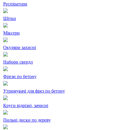
Респіратори
Щітки
Міксери
Окуляри захисні
Набори свердл
Фрези по бетону
Утримувачі для фрез по бетону
Круги відрізні, зачисні
Пильні диски по дереву