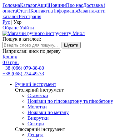
Головна
Каталог
Акції
Новини
Про нас
Доставка і
оплата
Статті
Контактна інформація
Завантажити
каталог
Реєстрація
Рус
|
Укр
Обране
Увійти
Пошук в каталозі:
Наприклад: диск по дереву
Кошик
0
0 грн.
+38 (066) 079-38-80
+38 (068) 224-49-33
Ручний інструмент
Столярний інструмент
Стамески
Ножівки по гіпсокартону та пінобетону
Молотки
Ножівки по металу
Викрутки
Сокири
Слюсарний інструмент
Лещата