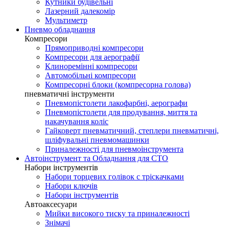
Кутники будівельні
Лазерний далекомір
Мультиметр
Пневмо обладнання
Компресори
Прямоприводні компресори
Компресори для аерографії
Клиноремінні компресори
Автомобільні компресори
Компресорні блоки (компресорна голова)
пневматичні інструменти
Пневмопістолети лакофарбні, аерографи
Пневмопістолети для продування, миття та
накачування коліс
Гайковерт пневматичний, степлери пневматичні,
шліфувальні пневмомашинки
Приналежності для пневмоінструмента
Автоінструмент та Обладнання для СТО
Набори інструментів
Набори торцевих голівок c тріскачками
Набори ключів
Набори інструментів
Автоаксесуари
Мийки високого тиску та приналежності
Знімачі