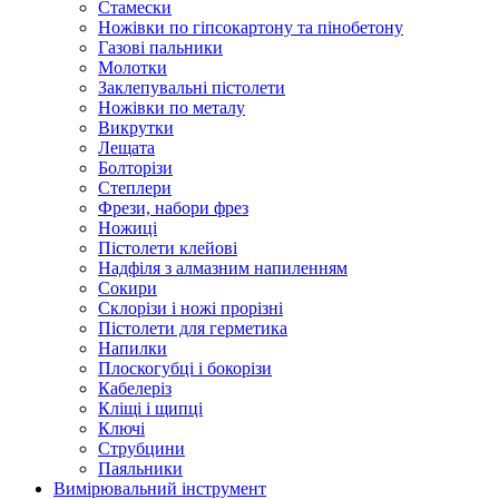
Стамески
Ножівки по гіпсокартону та пінобетону
Газові пальники
Молотки
Заклепувальні пістолети
Ножівки по металу
Викрутки
Лещата
Болторізи
Степлери
Фрези, набори фрез
Ножиці
Пістолети клейові
Надфіля з алмазним напиленням
Сокири
Склорізи і ножі прорізні
Пістолети для герметика
Напилки
Плоскогубці і бокорізи
Кабелеріз
Кліщі і щипці
Ключі
Струбцини
Паяльники
Вимірювальний інструмент