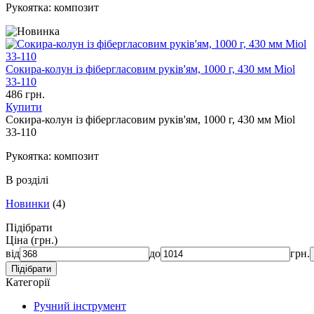
Рукоятка:
композит
Сокира-колун із фібергласовим руків'ям, 1000 г, 430 мм Miol
33-110
486 грн.
Купити
Сокира-колун із фібергласовим руків'ям, 1000 г, 430 мм Miol
33-110
Рукоятка:
композит
В розділі
Новинки
(4)
Підібрати
Ціна
(грн.)
від
до
грн.
Категорії
Ручний інструмент