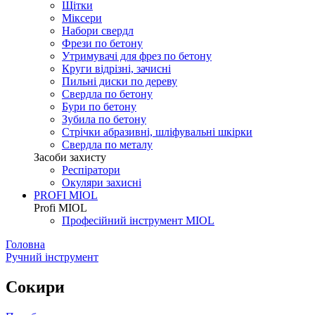
Щітки
Міксери
Набори свердл
Фрези по бетону
Утримувачі для фрез по бетону
Круги відрізні, зачисні
Пильні диски по дереву
Свердла по бетону
Бури по бетону
Зубила по бетону
Стрічки абразивні, шліфувальні шкірки
Свердла по металу
Засоби захисту
Респіратори
Окуляри захисні
PROFI MIOL
Profi MIOL
Професійний інструмент MIOL
Головна
Ручний інструмент
Сокири