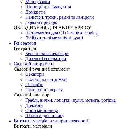
Монтувалки
Шприци для змащення
Домкрати
Каністри, троси, ремні та ланцюги
Зарядні пристрої
ОБЛАДНАННЯ ДЛЯ АВТОСЕРВІСУ
Інструменти для СТО та автосервісу
Лебідки, талі механічні ручні
Генератори
Генератори
Бензинові генератори
Дизельні генератори
Садовий інструмент
Садовий ручний інструмент
Секатори
Ножиці для стрижки
Гілкорізи
Ножівки по дереву
Садовий інвентар
Граблі, вилки, лопатки, культ, мотига, рогівка
Драбини
Системи поливу
Шланги для поливу
Витратні матеріали та приналежності
Витратні матеріали