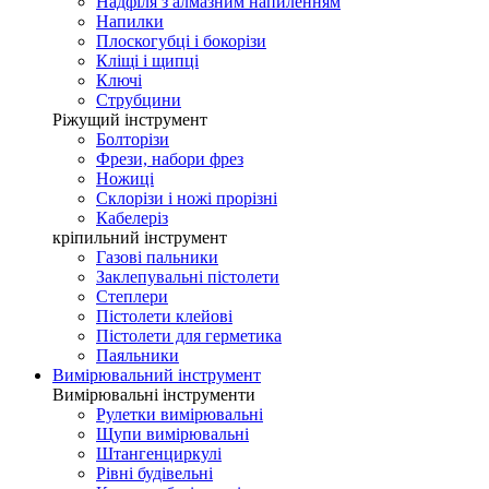
Надфіля з алмазним напиленням
Напилки
Плоскогубці і бокорізи
Кліщі і щипці
Ключі
Струбцини
Ріжущий інструмент
Болторізи
Фрези, набори фрез
Ножиці
Склорізи і ножі прорізні
Кабелеріз
кріпильний інструмент
Газові пальники
Заклепувальні пістолети
Степлери
Пістолети клейові
Пістолети для герметика
Паяльники
Вимірювальний інструмент
Вимірювальні інструменти
Рулетки вимірювальні
Щупи вимірювальні
Штангенциркулі
Рівні будівельні