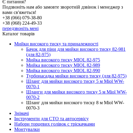
Є питання?
Подзвоніть нам або замовте зворотній дзвінок і менеджер з
вами св'яжеться!
+38 (066) 079-38-80
+38 (068) 224-49-33
передзвоніть мені
Каталог товарів
Мийки високого тиску та приналежності
Бачок для піни для мийки високого тиску 82-981
(для 82-975)
Мийка високого тиску MIOL 82-975
Мийка високого тиску MIOL 82-989
Мийка високого тиску MIOL 82-990
Турбонасадка мийки високого тиску (для 82-975)
Шланг для мийки високого тиску 5 м Miol WW-
0070-1
Шланги для мийки високого тиску 5 м Miol WW-
0070-2
Шланг для мийки високого тиску 8 м Miol WW-
0070-3
Знімачі
Інструменти для СТО та автосервісу
Набори торцевих голівок c тріскачками
Монтувалки