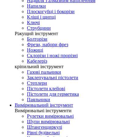
Надфіля з алмазним напиленням
Напилки
Плоскогубці і бокорізи
Кліщі і щипці
Ключі
Струбцини
Ріжущий інструмент
Болторізи
Фрези, набори фрез
Ножиці
Склорізи і ножі прорізні
Кабелеріз
кріпильний інструмент
Газові пальники
Заклепувальні пістолети
Степлери
Пістолети клейові
Пістолети для герметика
Паяльники
Вимірювальний інструмент
Вимірювальні інструменти
Рулетки вимірювальні
Щупи вимірювальні
Штангенциркулі
Рівні будівельні