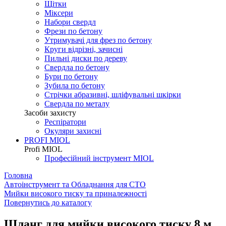
Щітки
Міксери
Набори свердл
Фрези по бетону
Утримувачі для фрез по бетону
Круги відрізні, зачисні
Пильні диски по дереву
Свердла по бетону
Бури по бетону
Зубила по бетону
Стрічки абразивні, шліфувальні шкірки
Свердла по металу
Засоби захисту
Респіратори
Окуляри захисні
PROFI MIOL
Profi MIOL
Професійний інструмент MIOL
Головна
Автоінструмент та Обладнання для СТО
Мийки високого тиску та приналежності
Повернутись до каталогу
Шланг для мийки високого тиску 8 м