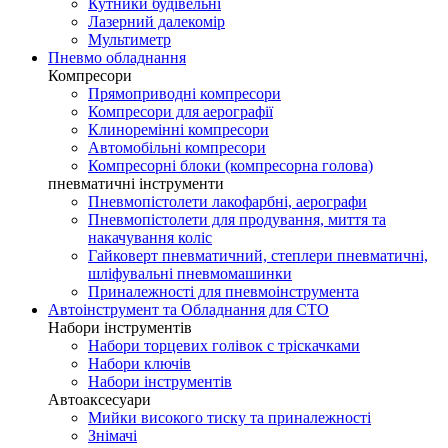
Кутники будівельні
Лазерний далекомір
Мультиметр
Пневмо обладнання
Компресори
Прямоприводні компресори
Компресори для аерографії
Клиноремінні компресори
Автомобільні компресори
Компресорні блоки (компресорна голова)
пневматичні інструменти
Пневмопістолети лакофарбні, аерографи
Пневмопістолети для продування, миття та
накачування коліс
Гайковерт пневматичний, степлери пневматичні,
шліфувальні пневмомашинки
Приналежності для пневмоінструмента
Автоінструмент та Обладнання для СТО
Набори інструментів
Набори торцевих голівок c тріскачками
Набори ключів
Набори інструментів
Автоаксесуари
Мийки високого тиску та приналежності
Знімачі