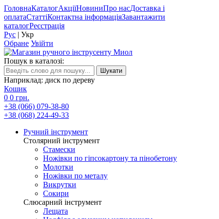
Головна
Каталог
Акції
Новини
Про нас
Доставка і
оплата
Статті
Контактна інформація
Завантажити
каталог
Реєстрація
Рус
|
Укр
Обране
Увійти
Пошук в каталозі:
Наприклад: диск по дереву
Кошик
0
0 грн.
+38 (066) 079-38-80
+38 (068) 224-49-33
Ручний інструмент
Столярний інструмент
Стамески
Ножівки по гіпсокартону та пінобетону
Молотки
Ножівки по металу
Викрутки
Сокири
Слюсарний інструмент
Лещата