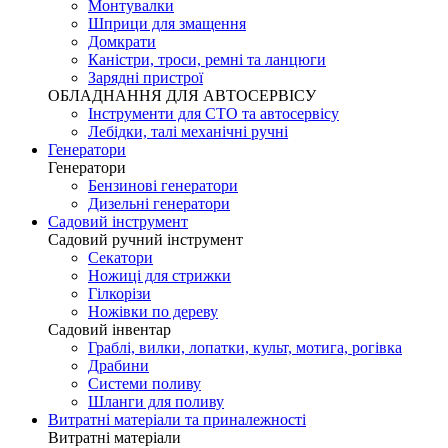
Монтувалки
Шприци для змащення
Домкрати
Каністри, троси, ремні та ланцюги
Зарядні пристрої
ОБЛАДНАННЯ ДЛЯ АВТОСЕРВІСУ
Інструменти для СТО та автосервісу
Лебідки, талі механічні ручні
Генератори
Генератори
Бензинові генератори
Дизельні генератори
Садовий інструмент
Садовий ручний інструмент
Секатори
Ножиці для стрижки
Гілкорізи
Ножівки по дереву
Садовий інвентар
Граблі, вилки, лопатки, культ, мотига, рогівка
Драбини
Системи поливу
Шланги для поливу
Витратні матеріали та приналежності
Витратні матеріали