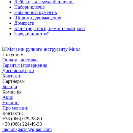
Лебідки, талі механічні ручні
Набори ключів
Набори інструментів
Шприци для змащення
Домкрати
Каністри, троси, ремні та ланцюги
Зарядні пристрої
Покупцям
Оплата і доставка
Гарантія і повернення
Договір-оферта
Контакти
Партнерам
Бренди
Компанія
Акції
Новини
Про могазин
Контакти:
+38 (066) 079-38-80
+38 (068) 224-49-33
miol.magazin@gmail.com