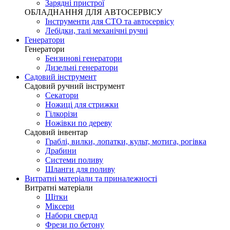
Зарядні пристрої
ОБЛАДНАННЯ ДЛЯ АВТОСЕРВІСУ
Інструменти для СТО та автосервісу
Лебідки, талі механічні ручні
Генератори
Генератори
Бензинові генератори
Дизельні генератори
Садовий інструмент
Садовий ручний інструмент
Секатори
Ножиці для стрижки
Гілкорізи
Ножівки по дереву
Садовий інвентар
Граблі, вилки, лопатки, культ, мотига, рогівка
Драбини
Системи поливу
Шланги для поливу
Витратні матеріали та приналежності
Витратні матеріали
Щітки
Міксери
Набори свердл
Фрези по бетону