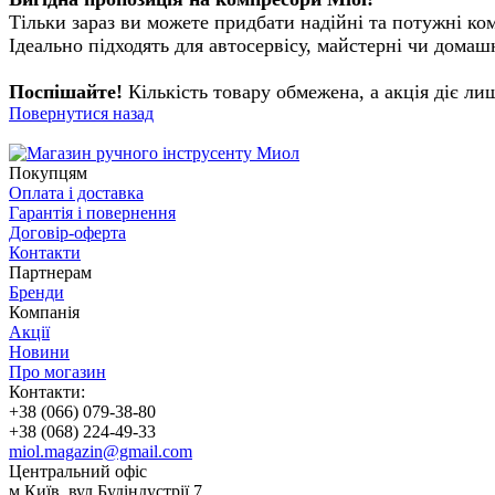
Тільки зараз ви можете придбати надійні та потужні к
Ідеально підходять для автосервісу, майстерні чи домаш
Поспішайте!
Кількість товару обмежена, а акція діє ли
Повернутися назад
Покупцям
Оплата і доставка
Гарантія і повернення
Договір-оферта
Контакти
Партнерам
Бренди
Компанія
Акції
Новини
Про могазин
Контакти:
+38 (066) 079-38-80
+38 (068) 224-49-33
miol.magazin@gmail.com
Центральний офіс
м.Київ, вул.Будіндустрії 7