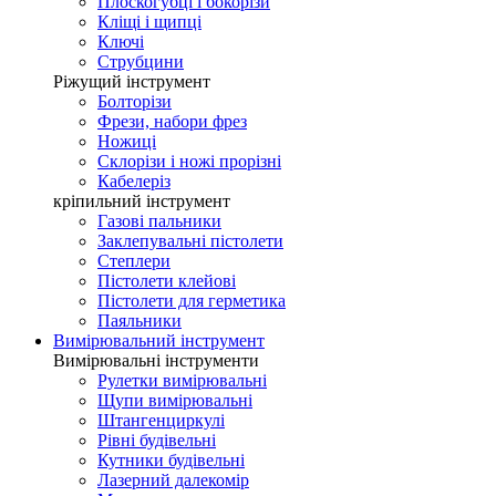
Плоскогубці і бокорізи
Кліщі і щипці
Ключі
Струбцини
Ріжущий інструмент
Болторізи
Фрези, набори фрез
Ножиці
Склорізи і ножі прорізні
Кабелеріз
кріпильний інструмент
Газові пальники
Заклепувальні пістолети
Степлери
Пістолети клейові
Пістолети для герметика
Паяльники
Вимірювальний інструмент
Вимірювальні інструменти
Рулетки вимірювальні
Щупи вимірювальні
Штангенциркулі
Рівні будівельні
Кутники будівельні
Лазерний далекомір