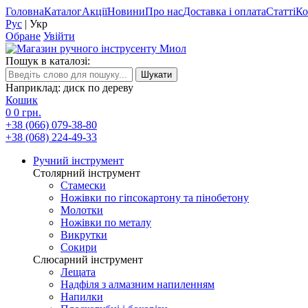
Головна
Каталог
Акції
Новини
Про нас
Доставка і оплата
Статті
Ко
Рус
|
Укр
Обране
Увійти
Пошук в каталозі:
Наприклад: диск по дереву
Кошик
0
0 грн.
+38 (066) 079-38-80
+38 (068) 224-49-33
Ручний інструмент
Столярний інструмент
Стамески
Ножівки по гіпсокартону та пінобетону
Молотки
Ножівки по металу
Викрутки
Сокири
Слюсарний інструмент
Лещата
Надфіля з алмазним напиленням
Напилки