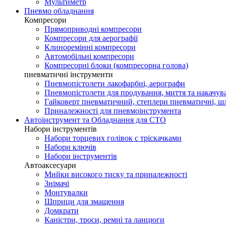
Мультиметр
Пневмо обладнання
Компресори
Прямоприводні компресори
Компресори для аерографії
Клиноремінні компресори
Автомобільні компресори
Компресорні блоки (компресорна голова)
пневматичні інструменти
Пневмопістолети лакофарбні, аерографи
Пневмопістолети для продування, миття та накачува
Гайковерт пневматичний, степлери пневматичні, 
Приналежності для пневмоінструмента
Автоінструмент та Обладнання для СТО
Набори інструментів
Набори торцевих голівок c тріскачками
Набори ключів
Набори інструментів
Автоаксесуари
Мийки високого тиску та приналежності
Знімачі
Монтувалки
Шприци для змащення
Домкрати
Каністри, троси, ремні та ланцюги