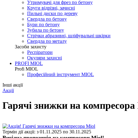
Утримувачі для фрез по бетону
Круги відрізні, зачисні
Пильні диски по дереву
Свердла по бетону
Бури по бетону
Зубила по бетону
Стрічки абразивні, шліфувальні шкірки
Свердла по металу
Засоби захисту
Респіратори
Окуляри захисні
PROFI MIOL
Profi MIOL
Професійний інструмент MIOL
Інші акції
Акції
Гарячі знижки на компресора 
Термін дії акціі: з
01.11.2025
по
30.11.2025
Вигідна пропозиція на компресори Miol!