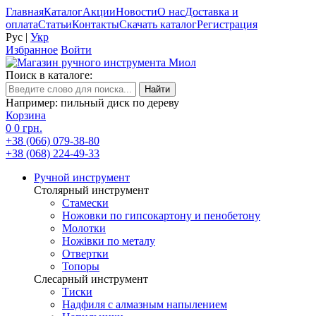
Главная
Каталог
Акции
Новости
О нас
Доставка и
оплата
Статьи
Контакты
Скачать каталог
Регистрация
Рус
|
Укр
Избранное
Войти
Поиск в каталоге:
Например: пильный диск по дереву
Корзина
0
0 грн.
+38 (066) 079-38-80
+38 (068) 224-49-33
Ручной инструмент
Столярный инструмент
Стамески
Ножовки по гипсокартону и пенобетону
Молотки
Ножівки по металу
Отвертки
Топоры
Слесарный инструмент
Тиски
Надфиля с алмазным напылением