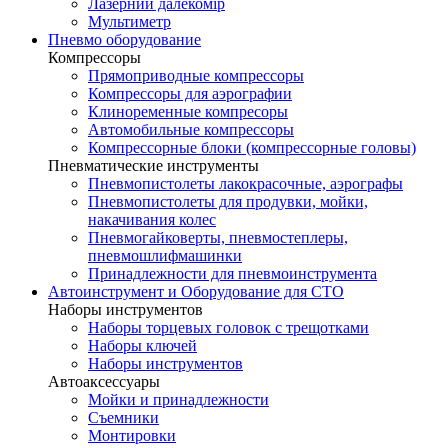
Лазерний далекомір
Мультиметр
Пневмо оборудование
Компрессоры
Прямоприводные компрессоры
Компрессоры для аэрографии
Клиноременные компресоры
Автомобильные компрессоры
Компрессорные блоки (компрессорные головы)
Пневматические инструменты
Пневмопистолеты лакокрасочные, аэрографы
Пневмопистолеты для продувки, мойки,
накачивания колес
Пневмогайковерты, пневмостеплеры,
пневмошлифмашинки
Принадлежности для пневмоинструмента
Автоинструмент и Оборудование для СТО
Наборы инструментов
Наборы торцевых головок c трещотками
Наборы ключей
Наборы инструментов
Автоаксессуары
Мойки и принадлежности
Съемники
Монтировки