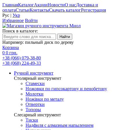
Главная
Каталог
Акции
Новости
О нас
Доставка и
оплата
Статьи
Контакты
Скачать каталог
Регистрация
Рус
|
Укр
Избранное
Войти
Поиск в каталоге:
Например: пильный диск по дереву
Корзина
0
0 грн.
+38 (066) 079-38-80
+38 (068) 224-49-33
Ручной инструмент
Столярный инструмент
Стамески
Ножовки по гипсокартону и пенобетону
Молотки
Ножівки по металу
Отвертки
Топоры
Слесарный инструмент
Тиски
Надфиля с алмазным напылением