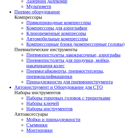
Лазерний далекомір
Мультиметр
Пневмо оборудование
Компрессоры
Прямоприводные компрессоры
Компрессоры для аэрографии
Клиноременные компресоры
Автомобильные компрессоры
Компрессорные блоки (компрессорные головы)
Пневматические инструменты
Пневмопистолеты лакокрасочные, аэрографы
Пневмопистолеты для продувки, мойки,
накачивания колес
Пневмогайковерты, пневмостеплеры,
пневмошлифмашинки
Принадлежности для пневмоинструмента
Автоинструмент и Оборудование для СТО
Наборы инструментов
Наборы торцевых головок c трещотками
Наборы ключей
Наборы инструментов
Автоаксессуары
Мойки и принадлежности
Съемники
Монтировки