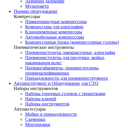
Лазерний далекомір
Мультиметр
Пневмо оборудование
Компрессоры
Прямоприводные компрессоры
Компрессоры для аэрографии
Клиноременные компресоры
Автомобильные компрессоры
Компрессорные блоки (компрессорные головы)
Пневматические инструменты
Пневмопистолеты лакокрасочные, аэрографы
Пневмопистолеты для продувки, мойки,
накачивания колес
Пневмогайковерты, пневмостеплеры,
пневмошлифмашинки
Принадлежности для пневмоинструмента
Автоинструмент и Оборудование для СТО
Наборы инструментов
Наборы торцевых головок c трещотками
Наборы ключей
Наборы инструментов
Автоаксессуары
Мойки и принадлежности
Съемники
Монтировки