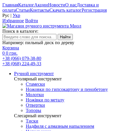
Главная
Каталог
Акции
Новости
О нас
Доставка и
оплата
Статьи
Контакты
Скачать каталог
Регистрация
Рус
|
Укр
Избранное
Войти
Поиск в каталоге:
Например: пильный диск по дереву
Корзина
0
0 грн.
+38 (066) 079-38-80
+38 (068) 224-49-33
Ручной инструмент
Столярный инструмент
Стамески
Ножовки по гипсокартону и пенобетону
Молотки
Ножівки по металу
Отвертки
Топоры
Слесарный инструмент
Тиски
Надфиля с алмазным напылением