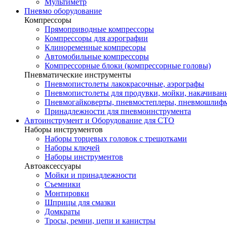
Мультиметр
Пневмо оборудование
Компрессоры
Прямоприводные компрессоры
Компрессоры для аэрографии
Клиноременные компресоры
Автомобильные компрессоры
Компрессорные блоки (компрессорные головы)
Пневматические инструменты
Пневмопистолеты лакокрасочные, аэрографы
Пневмопистолеты для продувки, мойки, накачивани
Пневмогайковерты, пневмостеплеры, пневмошли
Принадлежности для пневмоинструмента
Автоинструмент и Оборудование для СТО
Наборы инструментов
Наборы торцевых головок c трещотками
Наборы ключей
Наборы инструментов
Автоаксессуары
Мойки и принадлежности
Съемники
Монтировки
Шприцы для смазки
Домкраты
Тросы, ремни, цепи и канистры