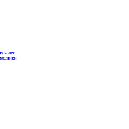
я колес
фмашинки