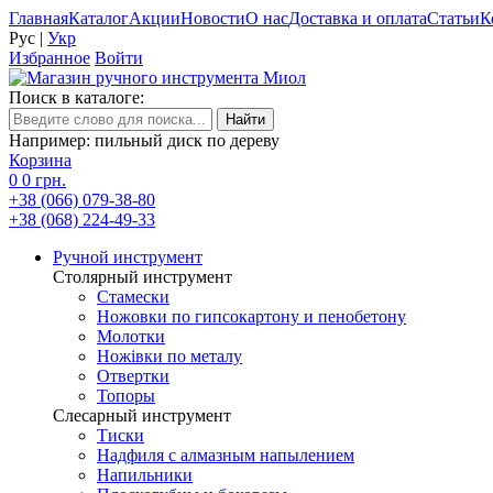
Главная
Каталог
Акции
Новости
О нас
Доставка и оплата
Статьи
К
Рус
|
Укр
Избранное
Войти
Поиск в каталоге:
Например: пильный диск по дереву
Корзина
0
0 грн.
+38 (066) 079-38-80
+38 (068) 224-49-33
Ручной инструмент
Столярный инструмент
Стамески
Ножовки по гипсокартону и пенобетону
Молотки
Ножівки по металу
Отвертки
Топоры
Слесарный инструмент
Тиски
Надфиля с алмазным напылением
Напильники