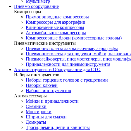
Мультиметр
Пневмо оборудование
Компрессоры
Прямоприводные компрессоры
Компрессоры для аэрографии
Клиноременные компресоры
Автомобильные компрессоры
Компрессорные блоки (компрессорные головы)
Пневматические инструменты
Пневмопистолеты лакокрасочные, аэрографы
Пневмопистолеты для продувки, мойки, накачивани
Пневмогайковерты, пневмостеплеры, пневмошли
Принадлежности для пневмоинструмента
Автоинструмент и Оборудование для СТО
Наборы инструментов
Наборы торцевых головок c трещотками
Наборы ключей
Наборы инструментов
Автоаксессуары
Мойки и принадлежности
Съемники
Монтировки
Шприцы для смазки
Домкраты
Тросы, ремни, цепи и канистры