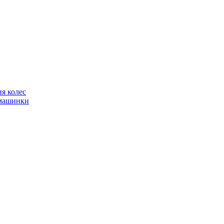
я колес
фмашинки