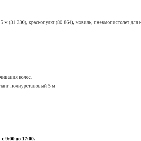
 м (81-330), краскопульт (80-864), мовиль, пневмопистолет для
чивания колес,
ланг полиуретановый 5 м
,
с 9:00 до 17:00.