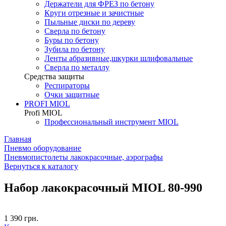
Держатели для ФРЕЗ по бетону
Круги отрезные и зачистные
Пыльные диски по дереву
Сверла по бетону
Буры по бетону
Зубила по бетону
Ленты абразивные,шкурки шлифовальные
Сверла по металлу
Средства защиты
Респираторы
Очки защитные
PROFI MIOL
Profi MIOL
Профессиональный инструмент MIOL
Главная
Пневмо оборудование
Пневмопистолеты лакокрасочные, аэрографы
Вернуться к каталогу
Набор лакокрасочный MIOL 80-990
1 390
грн.