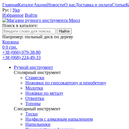
Главная
Каталог
Акции
Новости
О нас
Доставка и оплата
Статьи
К
Рус
|
Укр
Избранное
Войти
Поиск в каталоге:
Например: пильный диск по дереву
Корзина
0
0 грн.
+38 (066) 079-38-80
+38 (068) 224-49-33
Ручной инструмент
Столярный инструмент
Стамески
Ножовки по гипсокартону и пенобетону
Молотки
Ножівки по металу
Отвертки
Топоры
Слесарный инструмент
Тиски
Надфиля с алмазным напылением
Напильники