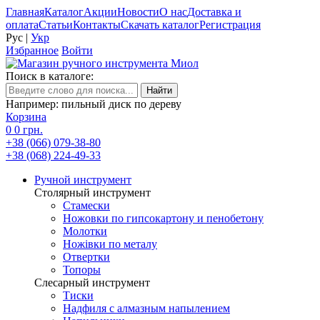
Главная
Каталог
Акции
Новости
О нас
Доставка и
оплата
Статьи
Контакты
Скачать каталог
Регистрация
Рус
|
Укр
Избранное
Войти
Поиск в каталоге:
Например: пильный диск по дереву
Корзина
0
0 грн.
+38 (066) 079-38-80
+38 (068) 224-49-33
Ручной инструмент
Столярный инструмент
Стамески
Ножовки по гипсокартону и пенобетону
Молотки
Ножівки по металу
Отвертки
Топоры
Слесарный инструмент
Тиски
Надфиля с алмазным напылением