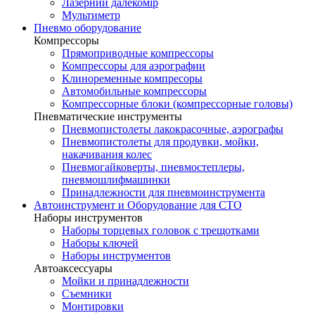
Лазерний далекомір
Мультиметр
Пневмо оборудование
Компрессоры
Прямоприводные компрессоры
Компрессоры для аэрографии
Клиноременные компресоры
Автомобильные компрессоры
Компрессорные блоки (компрессорные головы)
Пневматические инструменты
Пневмопистолеты лакокрасочные, аэрографы
Пневмопистолеты для продувки, мойки,
накачивания колес
Пневмогайковерты, пневмостеплеры,
пневмошлифмашинки
Принадлежности для пневмоинструмента
Автоинструмент и Оборудование для СТО
Наборы инструментов
Наборы торцевых головок c трещотками
Наборы ключей
Наборы инструментов
Автоаксессуары
Мойки и принадлежности
Съемники
Монтировки