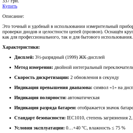
337
грн.
Купить
Описание:
Это точный и удобный в использовании измерительный прибор,
проверки диодов и целостности цепей (прозвон). Оснащён кру
как для профессионального, так и для бытового использования.
Характеристики:
Дисплей:
3½-разрядный (1999) ЖК-дисплей
Метод измерения:
двойной интегральный переключател
Скорость дискретизации:
2 обновления в секунду
Индикация превышения диапазона:
символ «1» на дис
Индикация полярности:
автоматическая
Индикация разряда батареи:
отображается значок батар
Стандарт безопасности:
IEC1010, степень загрязнения 2,
Условия эксплуатации:
0…+40 °C, влажность ≤ 75 %