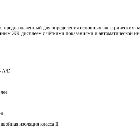
 предназначенный для определения основных электрических пар
пным ЖК-дисплеем с чёткими показаниями и автоматической инд
ь A/D
плее
еи
 двойная изоляция класса II