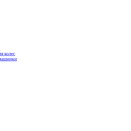
я колес
фмашинки