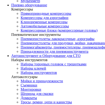
Мультиметр
Пневмо оборудование
Компрессоры
Прямоприводные компрессоры
Компрессоры для аэрографии
Клиноременные компресоры
Автомобильные компрессоры
Компрессорные блоки (компрессорные головы)
Пневматические инструменты
Пневмопистолеты лакокрасочные, аэрографы
Пневмопистолеты для продувки, мойки, накачивани
Пневмогайковерты, пневмостеплеры, пневмошли
Принадлежности для пневмоинструмента
Автоинструмент и Оборудование для СТО
Наборы инструментов
Наборы торцевых головок c трещотками
Наборы ключей
Наборы инструментов
Автоаксессуары
Мойки и принадлежности
Съемники
Монтировки
Шприцы для смазки
Домкраты
Тросы, ремни, цепи и канистры