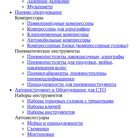
Лазерний далекомір
Мультиметр
Пневмо оборудование
Компрессоры
Прямоприводные компрессоры
Компрессоры для аэрографии
Клиноременные компресоры
Автомобильные компрессоры
Компрессорные блоки (компрессорные головы)
Пневматические инструменты
Пневмопистолеты лакокрасочные, аэрографы
Пневмопистолеты для продувки, мойки,
накачивания колес
Пневмогайковерты, пневмостеплеры,
пневмошлифмашинки
Принадлежности для пневмоинструмента
Автоинструмент и Оборудование для СТО
Наборы инструментов
Наборы торцевых головок c трещотками
Наборы ключей
Наборы инструментов
Автоаксессуары
Мойки и принадлежности
Съемники
Монтировки