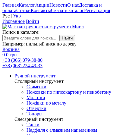
Главная
Каталог
Акции
Новости
О нас
Доставка и
оплата
Статьи
Контакты
Скачать каталог
Регистрация
Рус
|
Укр
Избранное
Войти
Поиск в каталоге:
Например: пильный диск по дереву
Корзина
0
0 грн.
+38 (066) 079-38-80
+38 (068) 224-49-33
Ручной инструмент
Столярный инструмент
Стамески
Ножовки по гипсокартону и пенобетону
Молотки
Ножівки по металу
Отвертки
Топоры
Слесарный инструмент
Тиски
Надфиля с алмазным напылением