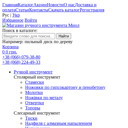
Главная
Каталог
Акции
Новости
О нас
Доставка и
оплата
Статьи
Контакты
Скачать каталог
Регистрация
Рус
|
Укр
Избранное
Войти
Поиск в каталоге:
Например: пильный диск по дереву
Корзина
0
0 грн.
+38 (066) 079-38-80
+38 (068) 224-49-33
Ручной инструмент
Столярный инструмент
Стамески
Ножовки по гипсокартону и пенобетону
Молотки
Ножівки по металу
Отвертки
Топоры
Слесарный инструмент
Тиски
Надфиля с алмазным напылением