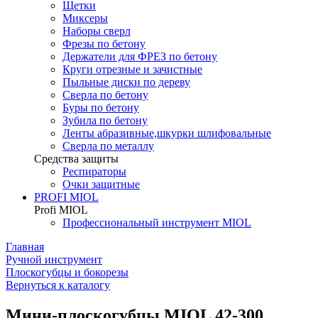
Щетки
Миксеры
Наборы сверл
Фрезы по бетону
Держатели для ФРЕЗ по бетону
Круги отрезные и зачистные
Пыльные диски по дереву
Сверла по бетону
Буры по бетону
Зубила по бетону
Ленты абразивные,шкурки шлифовальные
Сверла по металлу
Средства защиты
Респираторы
Очки защитные
PROFI MIOL
Profi MIOL
Профессиональный инструмент MIOL
Главная
Ручной инструмент
Плоскогубцы и бокорезы
Вернуться к каталогу
Мини-плоскогубцы MIOL 42-300