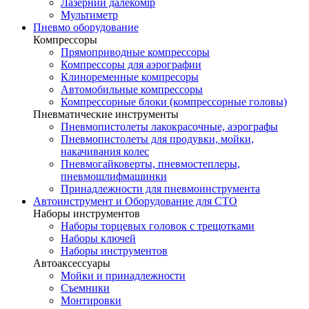
Лазерний далекомір
Мультиметр
Пневмо оборудование
Компрессоры
Прямоприводные компрессоры
Компрессоры для аэрографии
Клиноременные компресоры
Автомобильные компрессоры
Компрессорные блоки (компрессорные головы)
Пневматические инструменты
Пневмопистолеты лакокрасочные, аэрографы
Пневмопистолеты для продувки, мойки,
накачивания колес
Пневмогайковерты, пневмостеплеры,
пневмошлифмашинки
Принадлежности для пневмоинструмента
Автоинструмент и Оборудование для СТО
Наборы инструментов
Наборы торцевых головок c трещотками
Наборы ключей
Наборы инструментов
Автоаксессуары
Мойки и принадлежности
Съемники
Монтировки