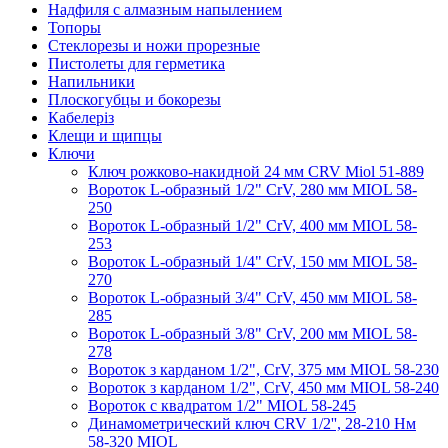
Надфиля с алмазным напылением
Топоры
Стеклорезы и ножи прорезные
Пистолеты для герметика
Напильники
Плоскогубцы и бокорезы
Кабелеріз
Клещи и щипцы
Ключи
Ключ рожково-накидной 24 мм CRV Miol 51-889
Вороток L-образный 1/2" CrV, 280 мм MIOL 58-
250
Вороток L-образный 1/2" CrV, 400 мм MIOL 58-
253
Вороток L-образный 1/4" CrV, 150 мм MIOL 58-
270
Вороток L-образный 3/4" CrV, 450 мм MIOL 58-
285
Вороток L-образный 3/8" CrV, 200 мм MIOL 58-
278
Вороток з карданом 1/2", CrV, 375 мм MIOL 58-230
Вороток з карданом 1/2", CrV, 450 мм MIOL 58-240
Вороток с квадратом 1/2" MIOL 58-245
Динамометрический ключ CRV 1/2'', 28-210 Нм
58-320 MIOL