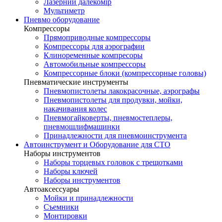
Лазерний далекомір
Мультиметр
Пневмо оборудование
Компрессоры
Прямоприводные компрессоры
Компрессоры для аэрографии
Клиноременные компресоры
Автомобильные компрессоры
Компрессорные блоки (компрессорные головы)
Пневматические инструменты
Пневмопистолеты лакокрасочные, аэрографы
Пневмопистолеты для продувки, мойки,
накачивания колес
Пневмогайковерты, пневмостеплеры,
пневмошлифмашинки
Принадлежности для пневмоинструмента
Автоинструмент и Оборудование для СТО
Наборы инструментов
Наборы торцевых головок c трещотками
Наборы ключей
Наборы инструментов
Автоаксессуары
Мойки и принадлежности
Съемники
Монтировки