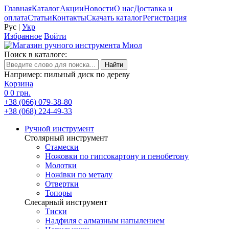
Главная
Каталог
Акции
Новости
О нас
Доставка и
оплата
Статьи
Контакты
Скачать каталог
Регистрация
Рус
|
Укр
Избранное
Войти
Поиск в каталоге:
Например: пильный диск по дереву
Корзина
0
0 грн.
+38 (066) 079-38-80
+38 (068) 224-49-33
Ручной инструмент
Столярный инструмент
Стамески
Ножовки по гипсокартону и пенобетону
Молотки
Ножівки по металу
Отвертки
Топоры
Слесарный инструмент
Тиски
Надфиля с алмазным напылением