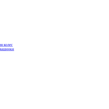
я колес
фмашинки