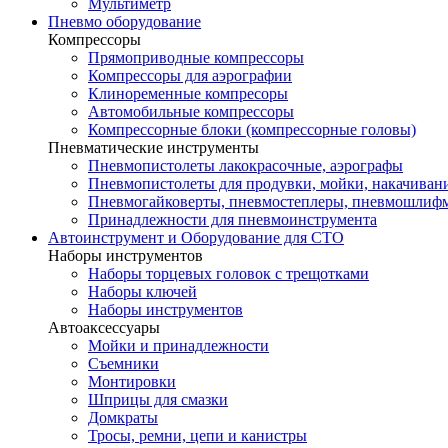
Мультиметр
Пневмо оборудование
Компрессоры
Прямоприводные компрессоры
Компрессоры для аэрографии
Клиноременные компресоры
Автомобильные компрессоры
Компрессорные блоки (компрессорные головы)
Пневматические инструменты
Пневмопистолеты лакокрасочные, аэрографы
Пневмопистолеты для продувки, мойки, накачивани
Пневмогайковерты, пневмостеплеры, пневмошли
Принадлежности для пневмоинструмента
Автоинструмент и Оборудование для СТО
Наборы инструментов
Наборы торцевых головок c трещотками
Наборы ключей
Наборы инструментов
Автоаксессуары
Мойки и принадлежности
Съемники
Монтировки
Шприцы для смазки
Домкраты
Тросы, ремни, цепи и канистры