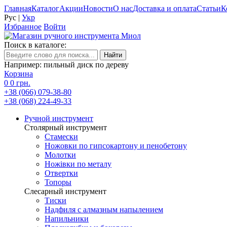
Главная
Каталог
Акции
Новости
О нас
Доставка и оплата
Статьи
К
Рус
|
Укр
Избранное
Войти
Поиск в каталоге:
Например: пильный диск по дереву
Корзина
0
0 грн.
+38 (066) 079-38-80
+38 (068) 224-49-33
Ручной инструмент
Столярный инструмент
Стамески
Ножовки по гипсокартону и пенобетону
Молотки
Ножівки по металу
Отвертки
Топоры
Слесарный инструмент
Тиски
Надфиля с алмазным напылением
Напильники